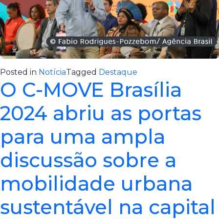
Posted in
Notícia
Tagged
Destaque
O C-MOVE Brasília
2024 abriu as portas
para uma ampla
discussão sobre a
mobilidade urbana
sustentável na capital