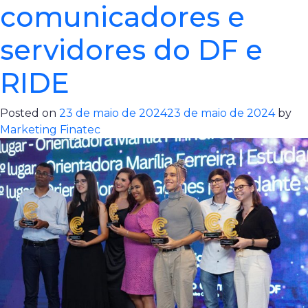
comunicadores e
servidores do DF e
RIDE
Posted on
23 de maio de 2024
23 de maio de 2024
by
Marketing Finatec