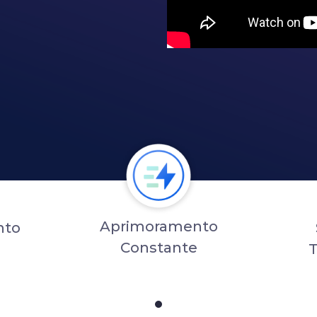
Aprimoramento
nto
Constante
T
1