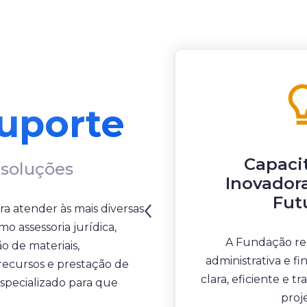
uporte
 à Projetos
Capaci
soluções
Inovadora
Fut
o realiza a gestão
ra atender às mais diversas
 e financeira de forma
o assessoria jurídica,
e e transparente do seu
A Fundação rea
o de materiais,
projeto.
administrativa e f
recursos e prestação de
clara, eficiente e 
especializado para que
proj