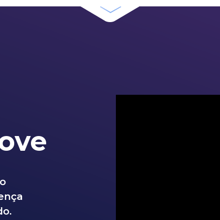
ove
do
rença
do.