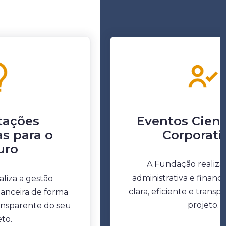
tações
Eventos Cientí
s para o
Corporati
uro
A Fundação realiza
administrativa e financ
liza a gestão
clara, eficiente e trans
inanceira de forma
projeto.
transparente do seu
eto.