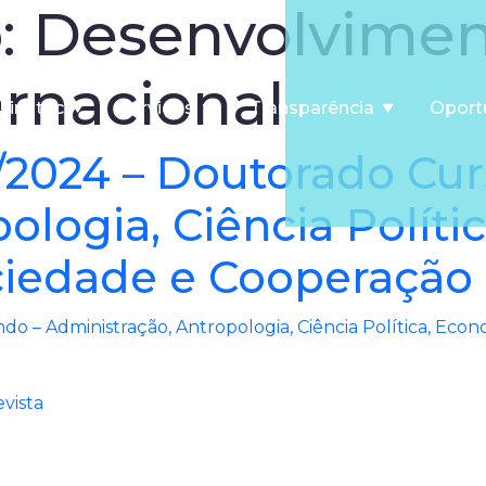
o:
Desenvolvimen
rnacional
Finatec
Serviços
Transparência
Oport
4/2024 – Doutorado Cu
ologia, Ciência Polít
iedade e Cooperação 
ndo – Administração, Antropologia, Ciência Política, E
vista