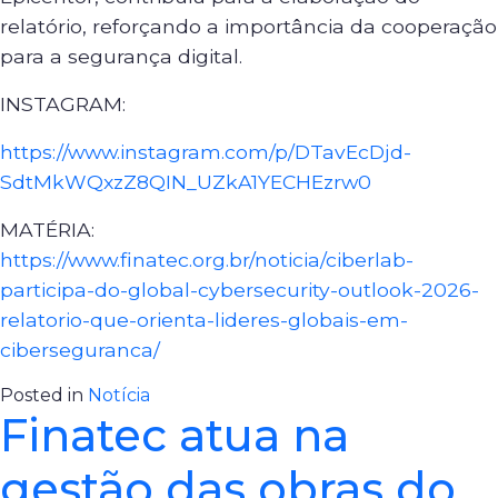
relatório, reforçando a importância da cooperação
para a segurança digital.
INSTAGRAM:
https://www.instagram.com/p/DTavEcDjd-
SdtMkWQxzZ8QIN_UZkA1YECHEzrw0
MATÉRIA:
https://www.finatec.org.br/noticia/ciberlab-
participa-do-global-cybersecurity-outlook-2026-
relatorio-que-orienta-lideres-globais-em-
ciberseguranca/
Posted in
Notícia
Finatec atua na
gestão das obras do