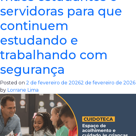
servidoras para que
continuem
estudando e
trabalhando com
segurança
Posted on
2 de fevereiro de 2026
2 de fevereiro de 2026
by
Lorrane Lima