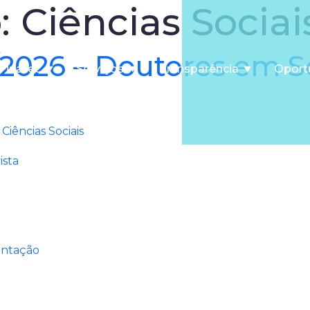
o:
Ciências Sociai
2/2026 – Doutores em S
Finatec
Serviços
Transparência
Oport
Ciências Sociais
ista
entação