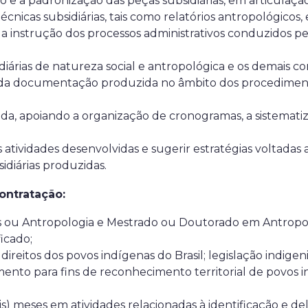
cação e a padronização das peças subsidiárias, em articul
écnicas subsidiárias, tais como relatórios antropológicos,
 a instrução dos processos administrativos conduzidos p
diárias de natureza social e antropológica e os demais c
o da documentação produzida no âmbito dos procedimento
da, apoiando a organização de cronogramas, a sistemati
atividades desenvolvidas e sugerir estratégias voltadas
idiárias produzidas.
ontratação:
s ou Antropologia e Mestrado ou Doutorado em Antropo
icado;
reitos dos povos indígenas do Brasil; legislação indigeni
ento para fins de reconhecimento territorial de povos
seis) meses em atividades relacionadas à identificação e