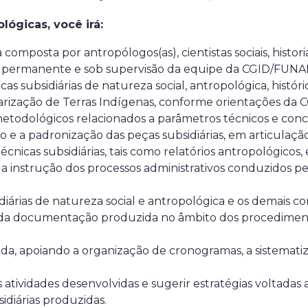
ógicas, você irá:
omposta por antropólogos(as), cientistas sociais, historia
go permanente e sob supervisão da equipe da CGID/FUNAI
subsidiárias de natureza social, antropológica, históric
ularização de Terras Indígenas, conforme orientações da
todológicos relacionados a parâmetros técnicos e conceitu
cação e a padronização das peças subsidiárias, em articul
écnicas subsidiárias, tais como relatórios antropológicos,
 a instrução dos processos administrativos conduzidos p
diárias de natureza social e antropológica e os demais c
o da documentação produzida no âmbito dos procedimento
da, apoiando a organização de cronogramas, a sistemati
atividades desenvolvidas e sugerir estratégias voltadas
idiárias produzidas.