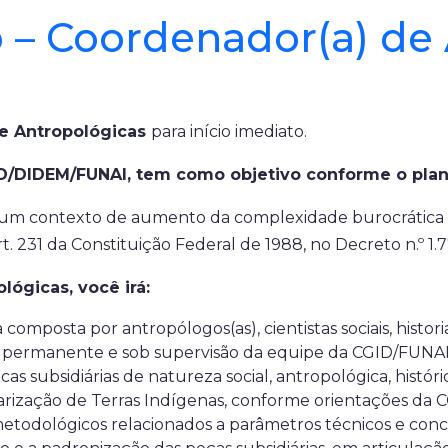
 – Coordenador(a) de A
 e Antropológicas
para início imediato.
ID/DIDEM/FUNAI, tem como objetivo conforme o plan
m um contexto de aumento da complexidade burocrática e
t. 231 da Constituição Federal de 1988, no Decreto n.º 1.77
ógicas, você irá:
omposta por antropólogos(as), cientistas sociais, historia
go permanente e sob supervisão da equipe da CGID/FUNAI
subsidiárias de natureza social, antropológica, históric
ularização de Terras Indígenas, conforme orientações da
todológicos relacionados a parâmetros técnicos e conceitu