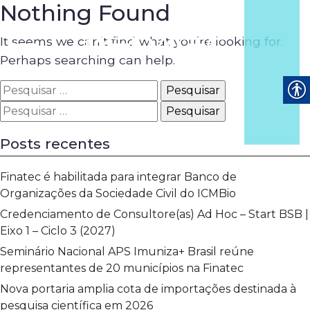
Nothing Found
It seems we can’t find what you’re looking for.
Perhaps searching can help.
Pesquisar
por:
Pesquisar
por:
Posts recentes
Finatec é habilitada para integrar Banco de
Organizações da Sociedade Civil do ICMBio
Credenciamento de Consultore(as) Ad Hoc – Start BSB |
Eixo 1 – Ciclo 3 (2027)
Seminário Nacional APS Imuniza+ Brasil reúne
representantes de 20 municípios na Finatec
Nova portaria amplia cota de importações destinada à
pesquisa científica em 2026