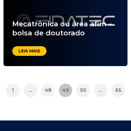
Mecatrônica ou área afim –
bolsa de doutorado
LEIA MAIS
1
…
48
49
50
…
65