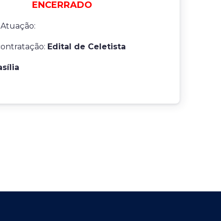
ENCERRADO
 Atuação:
contratação:
Edital de Celetista
asília