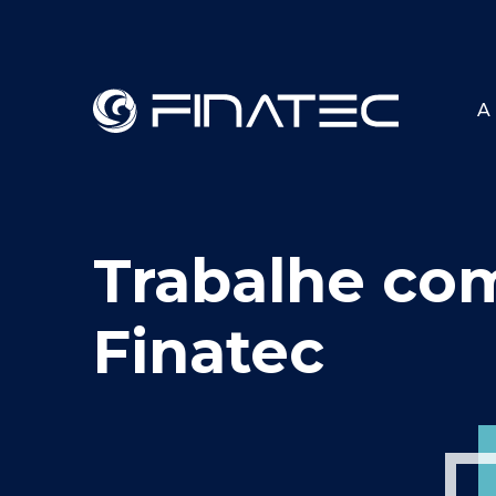
A 
Trabalhe co
Finatec