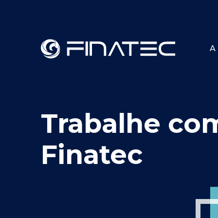
A 
Trabalhe co
Finatec