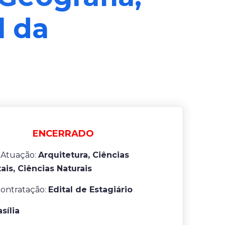
l da
ENCERRADO
 Atuação:
Arquitetura, Ciências
is, Ciências Naturais
contratação:
Edital de Estagiário
asília