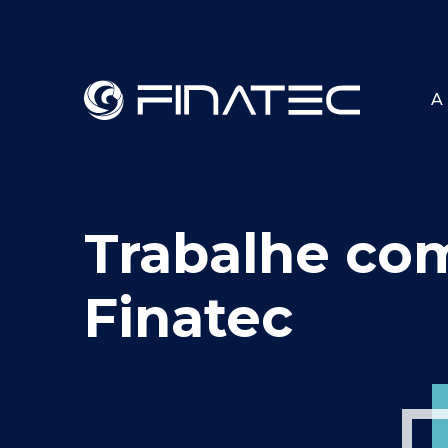
A 
Trabalhe co
Finatec