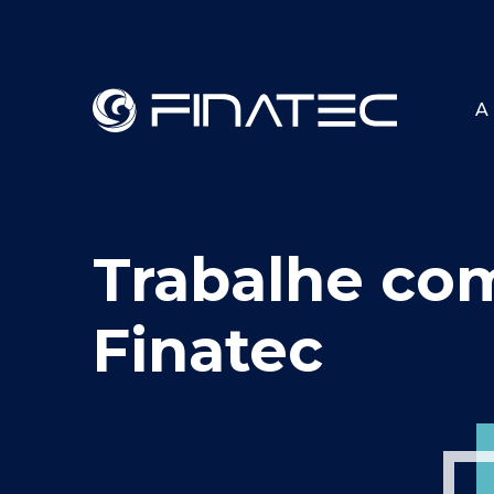
A 
Trabalhe co
Finatec