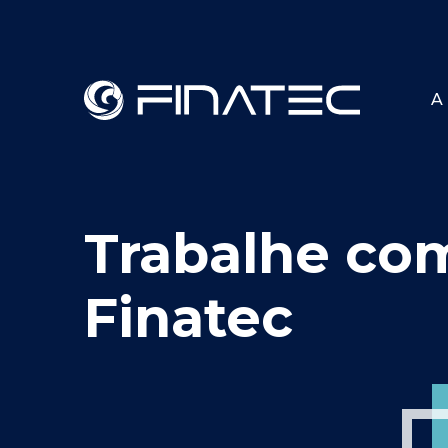
A 
Trabalhe co
Finatec