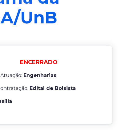
FGA/UnB
ENCERRADO
 Atuação:
Engenharias
contratação:
Edital de Bolsista
asília