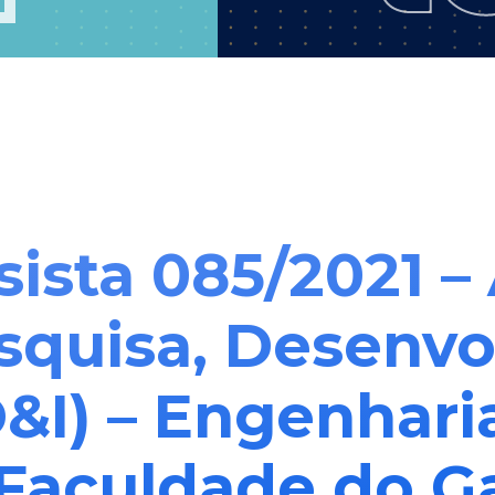
sista 085/2021 –
squisa, Desenv
&I) – Engenhari
 Faculdade do 