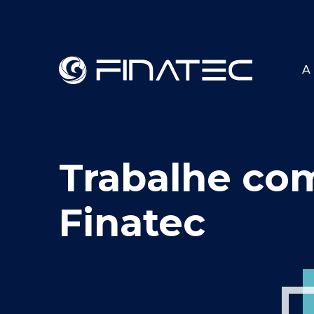
A 
Trabalhe co
Finatec