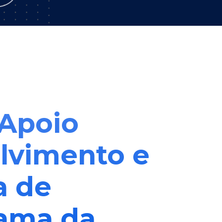
 Apoio
olvimento e
a de
Gama da