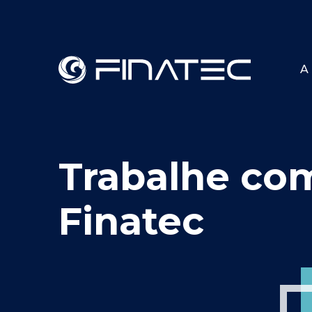
A 
Trabalhe co
Finatec