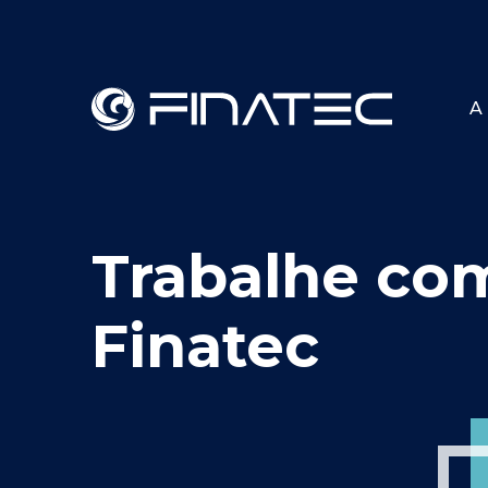
A 
Trabalhe co
Finatec