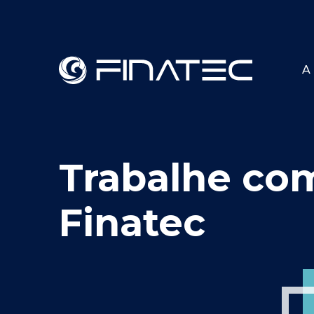
A 
Trabalhe co
Finatec