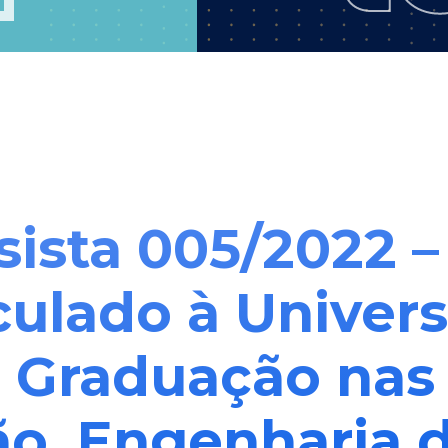
lsista 005/2022 
culado à Univer
ós Graduação nas
ão, Engenharia 