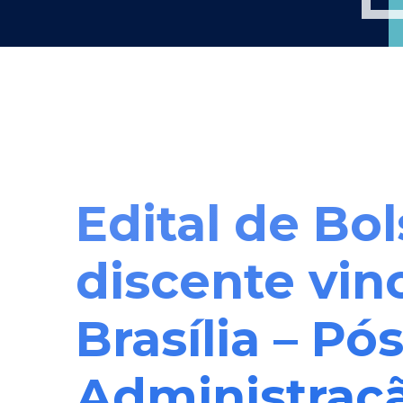
Edital de Bo
discente vin
Brasília – P
Administraç