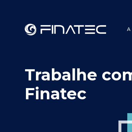
A 
Trabalhe co
Finatec