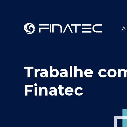
A 
Trabalhe co
Finatec