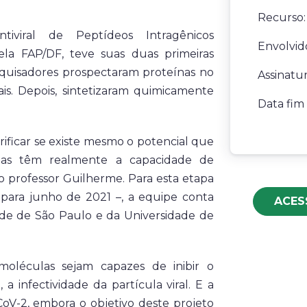
Recurso
tiviral de Peptídeos Intragênicos
Envolvid
ela FAP/DF, teve suas duas primeiras
squisadores prospectaram proteínas no
Assinatu
s. Depois, sintetizaram quimicamente
Data fim 
erificar se existe mesmo o potencial que
las têm realmente a capacidade de
ha o professor Guilherme. Para esta etapa
para junho de 2021 –, a equipe conta
ACES
de de São Paulo e da Universidade de
oléculas sejam capazes de inibir o
 a infectividade da partícula viral. E a
CoV-2, embora o objetivo deste projeto