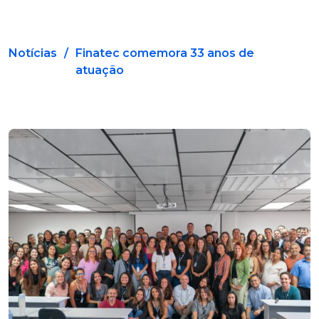
Notícias
/
Finatec comemora 33 anos de
atuação