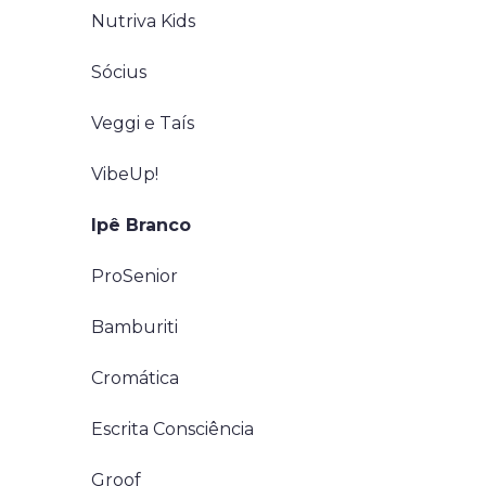
Nutriva Kids
Sócius
Veggi e Taís
VibeUp!
Ipê Branco
ProSenior
Bamburiti
Cromática
Escrita Consciência
Groof