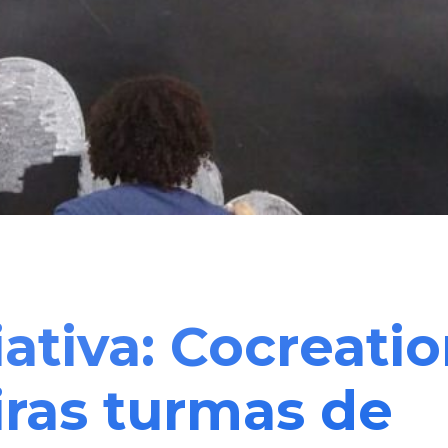
ativa: Cocreati
ras turmas de