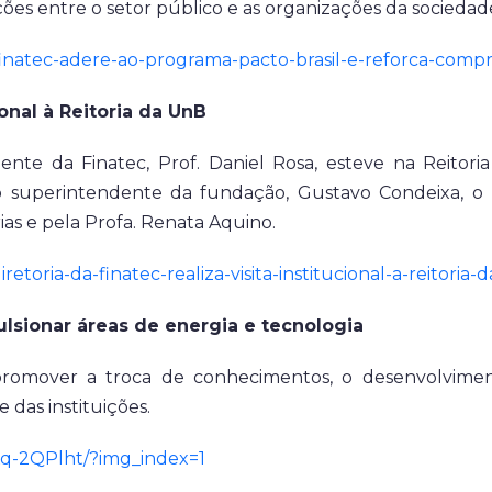
ções entre o setor público e as organizações da sociedade 
a/finatec-adere-ao-programa-pacto-brasil-e-reforca-co
ional à Reitoria da UnB
idente da Finatec, Prof. Daniel Rosa, esteve na Reitori
o superintendente da fundação, Gustavo Condeixa, o P
ias e pela Profa. Renata Aquino.
iretoria-da-finatec-realiza-visita-institucional-a-reitoria-
lsionar áreas de energia e tecnologia
promover a troca de conhecimentos, o desenvolvime
e das instituições.
Kq-2QPlht/?img_index=1