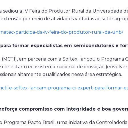
a sediou a IV Feira do Produtor Rural da Universidade de
 extensão por meio de atividades voltadas ao setor agrop
finatec-participa-da-iv-feira-do-produtor-rural-da-unb/
para formar especialistas em semicondutores e fort
o (MCTI), em parceria com a Softex, lançou o Programa C
é conectar o ecossistema nacional de inovação (envolven
sionais altamente qualificados nessa área estratégica.
a/mcti-e-softex-lancam-programa-ci-expert-para-formar-e
e reforça compromisso com integridade e boa gove
do Programa Pacto Brasil, uma iniciativa da Controladori