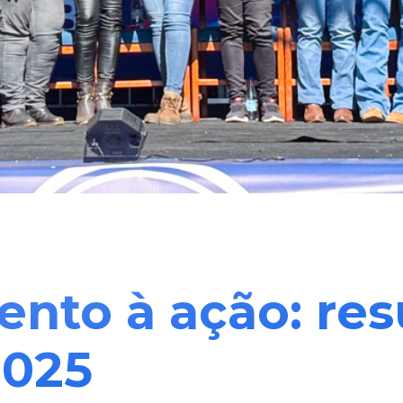
ento à ação: r
2025