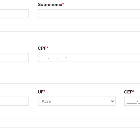
Sobrenome
*
CPF
*
UF
*
CEP
*